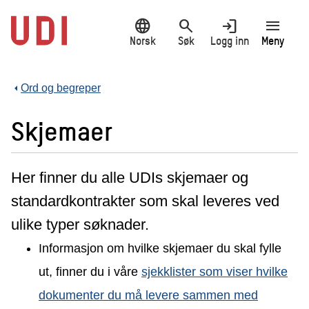
Hopp
language
search
login
menu
til
hovedinnhold
Norsk
Søk
Logg inn
Meny
Ord og begreper
Skjemaer
Her finner du alle UDIs skjemaer og
standardkontrakter som skal leveres ved
ulike typer søknader.
Informasjon om hvilke skjemaer du skal fylle
ut, finner du i våre
sjekklister som viser hvilke
dokumenter du må levere sammen med