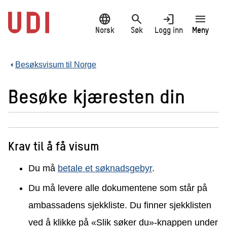
Hopp
language
search
login
menu
til
hovedinnhold
Norsk
Søk
Logg inn
Meny
Besøksvisum til Norge
Besøke kjæresten din
Krav til å få visum
Du må
betale et søknadsgebyr
.
Du må levere alle dokumentene som står på
ambassadens sjekkliste. Du finner sjekklisten
ved å klikke på «Slik søker du»-knappen under