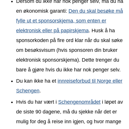
Dersom du
ikke
har nok penger selv, må du ha
en økonomisk garanti:
Den du skal besøke må
fylle ut et sponsorskjema, som enten er
elektronisk eller på papirskjema
. Husk å ha
sponsorkoden på fire ord klar når du skal søke
om besøksvisum (hvis sponsoren din bruker
elektronisk sponsorskjema). Dette trenger du
bare å gjøre hvis du ikke har nok penger selv.
Du kan ikke ha et
innreiseforbud til Norge eller
Schengen
.
Hvis du har vært i
Schengenområdet
i løpet av
de siste 90 dagene, må du sjekke når det er
mulig for deg å reise inn igjen, og hvor mange