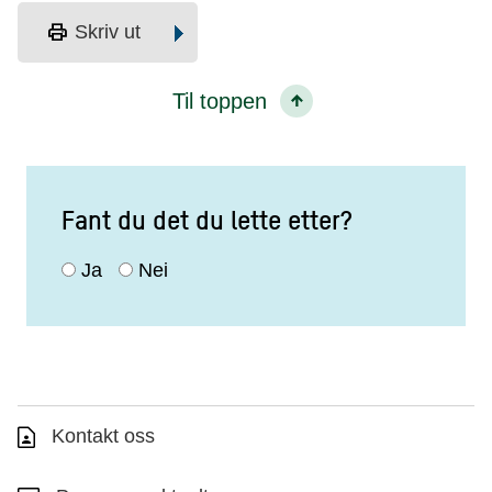
print
Skriv ut
Til toppen
Fant du det du lette etter?
Ja
Nei
Kontakt oss