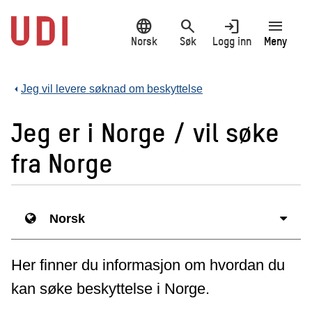
Hopp
language
search
login
menu
til
hovedinnhold
Norsk
Søk
Logg inn
Meny
Jeg vil levere søknad om beskyttelse
Jeg er i Norge / vil søke
fra Norge
Norsk
Her finner du informasjon om hvordan du
kan søke beskyttelse i Norge.