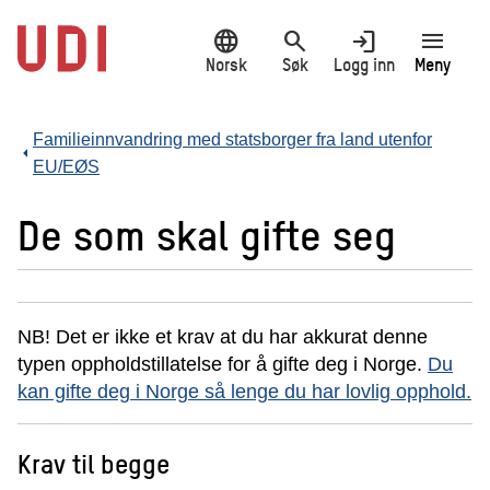
Hopp
language
search
login
menu
til
hovedinnhold
Norsk
Søk
Logg inn
Meny
Familieinnvandring med statsborger fra land utenfor
EU/EØS
De som skal gifte seg
NB! Det er ikke et krav at du har akkurat denne
typen oppholdstillatelse for å gifte deg i Norge.
Du
kan gifte deg i Norge så lenge du har lovlig opphold.
Krav til begge